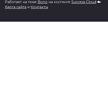
Работает на теме
Bono
на хостинге
Success Cloud
☁️
Карта сайта
и
Контакты