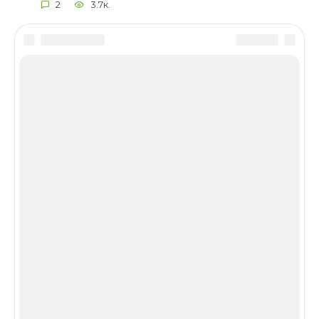
2
3.7к.
© 2016-2026 BIOLOGY.COACH
Работает на теме
Bono
на хостинге
Success Cloud
☁️
Карта сайта
и
Контакты