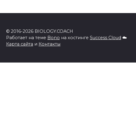
© 2016-2026 BIOLOGY.COACH
Работает на теме
Bono
на хостинге
Success Cloud
☁️
Карта сайта
и
Контакты