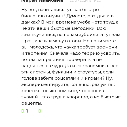
Марья Ивановна
22.07.2024 в 19:20
Ну вот, начитались тут, как быстро
биологию выучить! Думаете, раз-два и в
дамках? В мои времена учеба – это труд, а
не эти ваши быстрые методики. Всю
жизнь учились, по ночам зубрили, а тут вам
– раз, и к экзамену готовы. Не понимаете
вы, молодежь, что наука требует времени
и терпения. Сначала надо теорию усвоить,
потом на практике проверить, а не
надеяться на чудо. Да и как запомнить все
эти системы, функции и структуры, если
голова забита соцсетями и играми? Ну,
экспериментируйте, конечно, раз уж так
хочется. Только помните, что основа
знаний – это труд и упорство, а не быстрые
рецепты.
1