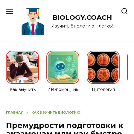
Перейти
к
BIOLOGY.COACH
содержанию
Изучить биологию – легко!
Как выучить
ИИ-помощник
Цитология
ГЛАВНАЯ
»
КАК ИЗУЧИТЬ БИОЛОГИЮ
Премудрости подготовки к
экзаменам или как быстро