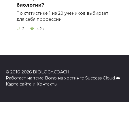
биологии?
По статистике 1 из 20 учеников выбирает
для себя профессии
2
4.2к.
© 2016-2026 BIOLOGY.COACH
Работает на теме
Bono
на хостинге
Success Cloud
☁️
Карта сайта
и
Контакты